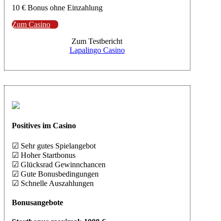
10 € Bonus ohne Einzahlung
Zum Casino
Zum Testbericht
Lapalingo Casino
Positives im Casino
☑ Sehr gutes Spielangebot
☑ Hoher Startbonus
☑ Glücksrad Gewinnchancen
☑ Gute Bonusbedingungen
☑ Schnelle Auszahlungen
Bonusangebote