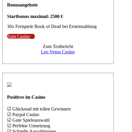
Bonusangebote
Startbonus maximal: 2500 €
30x Freispiele Book of Dead bei Ersteinzahlung
Zum Casino
Zum Testbericht
Leo Vegas Casino
Positives im Casino
☑ Glücksrad mit tollen Gewinnen
☑ Paypal Casino
☑ Gute Spieleauswahl
☑ Perfekte Umsetzung
☑ Schnelle Auszahlungen