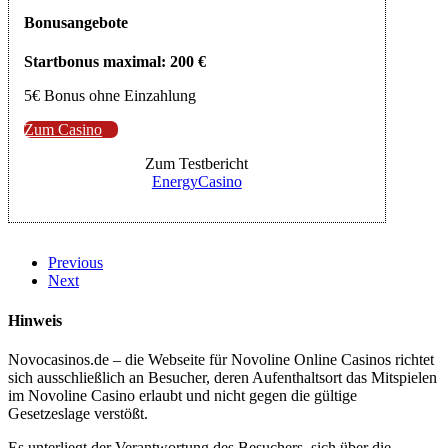
Bonusangebote
Startbonus maximal: 200 €
5€ Bonus ohne Einzahlung
Zum Casino
Zum Testbericht
EnergyCasino
Previous
Next
Hinweis
Novocasinos.de – die Webseite für Novoline Online Casinos richtet
sich ausschließlich an Besucher, deren Aufenthaltsort das Mitspielen
im Novoline Casino erlaubt und nicht gegen die gültige
Gesetzeslage verstößt.
Es unterliegt der Verantwortung des Besuchers, sich über die