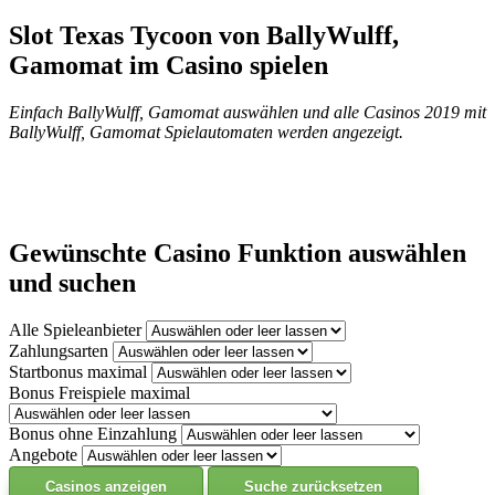
Slot
Texas Tycoon
von
BallyWulff,
Gamomat
im Casino spielen
Einfach BallyWulff, Gamomat auswählen und alle Casinos 2019 mit
BallyWulff, Gamomat Spielautomaten werden angezeigt.
Gewünschte Casino Funktion auswählen
und suchen
Alle Spieleanbieter
Zahlungsarten
Startbonus maximal
Bonus Freispiele maximal
Bonus ohne Einzahlung
Angebote
Casinos anzeigen
Suche zurücksetzen