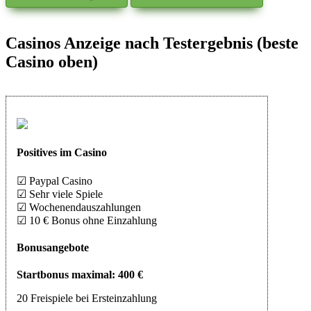
Casinos Anzeige nach Testergebnis (beste
Casino oben)
Positives im Casino
☑ Paypal Casino
☑ Sehr viele Spiele
☑ Wochenendauszahlungen
☑ 10 € Bonus ohne Einzahlung
Bonusangebote
Startbonus maximal: 400 €
20 Freispiele bei Ersteinzahlung