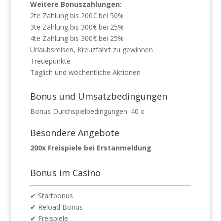
Weitere Bonuszahlungen:
2te Zahlung bis 200€ bei 50%
3te Zahlung bis 300€ bei 25%
4te Zahlung bis 300€ bei 25%
Urlaubsreisen, Kreuzfahrt zu gewinnen
Treuepunkte
Täglich und wöchentliche Aktionen
Bonus und Umsatzbedingungen
Bonus Durchspielbedingungen: 40 x
Besondere Angebote
200x Freispiele bei Erstanmeldung
Bonus im Casino
✔ Startbonus
✔ Reload Bonus
✔ Freispiele