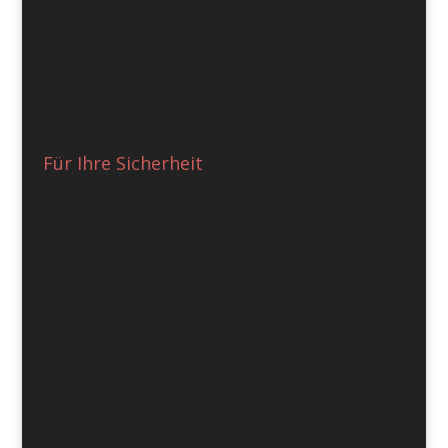
Für Ihre Sicherheit