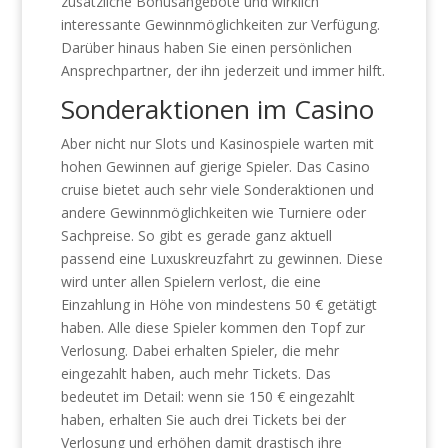
zusätzliche Bonusangebote und wirklich
interessante Gewinnmöglichkeiten zur Verfügung.
Darüber hinaus haben Sie einen persönlichen
Ansprechpartner, der ihn jederzeit und immer hilft.
Sonderaktionen im Casino
Aber nicht nur Slots und Kasinospiele warten mit
hohen Gewinnen auf gierige Spieler. Das Casino
cruise bietet auch sehr viele Sonderaktionen und
andere Gewinnmöglichkeiten wie Turniere oder
Sachpreise. So gibt es gerade ganz aktuell
passend eine Luxuskreuzfahrt zu gewinnen. Diese
wird unter allen Spielern verlost, die eine
Einzahlung in Höhe von mindestens 50 € getätigt
haben. Alle diese Spieler kommen den Topf zur
Verlosung. Dabei erhalten Spieler, die mehr
eingezahlt haben, auch mehr Tickets. Das
bedeutet im Detail: wenn sie 150 € eingezahlt
haben, erhalten Sie auch drei Tickets bei der
Verlosung und erhöhen damit drastisch ihre