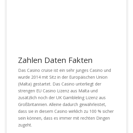
Zahlen Daten Fakten
Das Casino cruise ist ein sehr junges Casino und
wurde 2014 mit Sitz in der Europäischen Union
(Malta) gestartet. Das Casino unterliegt der
strengen EU Casino Lizenz aus Malta und
zusätzlich noch der UK Gambleling Lizenz aus
Großbritannien. Alleine dadurch gewährleistet,
dass sie in diesem Casino wirklich zu 100 % sicher
sein können, dass es immer mit rechten Dingen
zugeht.