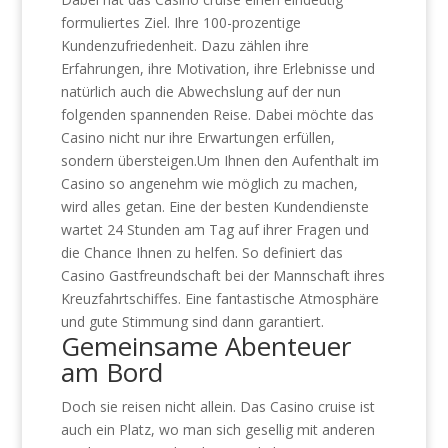
formuliertes Ziel. Ihre 100-prozentige
Kundenzufriedenheit. Dazu zählen ihre
Erfahrungen, ihre Motivation, ihre Erlebnisse und
natürlich auch die Abwechslung auf der nun
folgenden spannenden Reise. Dabei möchte das
Casino nicht nur ihre Erwartungen erfüllen,
sondern übersteigen.Um Ihnen den Aufenthalt im
Casino so angenehm wie möglich zu machen,
wird alles getan. Eine der besten Kundendienste
wartet 24 Stunden am Tag auf ihrer Fragen und
die Chance Ihnen zu helfen. So definiert das
Casino Gastfreundschaft bei der Mannschaft ihres
Kreuzfahrtschiffes. Eine fantastische Atmosphäre
und gute Stimmung sind dann garantiert.
Gemeinsame Abenteuer
am Bord
Doch sie reisen nicht allein. Das Casino cruise ist
auch ein Platz, wo man sich gesellig mit anderen