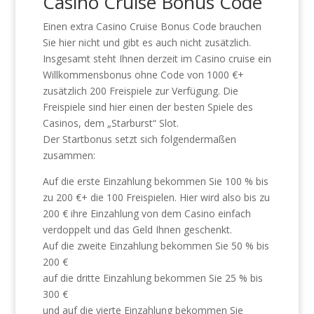
Casino Cruise Bonus Code
Einen extra Casino Cruise Bonus Code brauchen
Sie hier nicht und gibt es auch nicht zusätzlich.
Insgesamt steht Ihnen derzeit im Casino cruise ein
Willkommensbonus ohne Code von 1000 €+
zusätzlich 200 Freispiele zur Verfügung. Die
Freispiele sind hier einen der besten Spiele des
Casinos, dem „Starburst“ Slot.
Der Startbonus setzt sich folgendermaßen
zusammen:
Auf die erste Einzahlung bekommen Sie 100 % bis
zu 200 €+ die 100 Freispielen. Hier wird also bis zu
200 € ihre Einzahlung von dem Casino einfach
verdoppelt und das Geld Ihnen geschenkt.
Auf die zweite Einzahlung bekommen Sie 50 % bis
200 €
auf die dritte Einzahlung bekommen Sie 25 % bis
300 €
und auf die vierte Einzahlung bekommen Sie