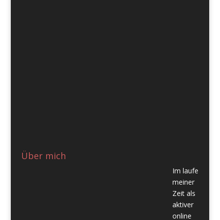
Über mich
Im laufe
meiner
Zeit als
aktiver
online