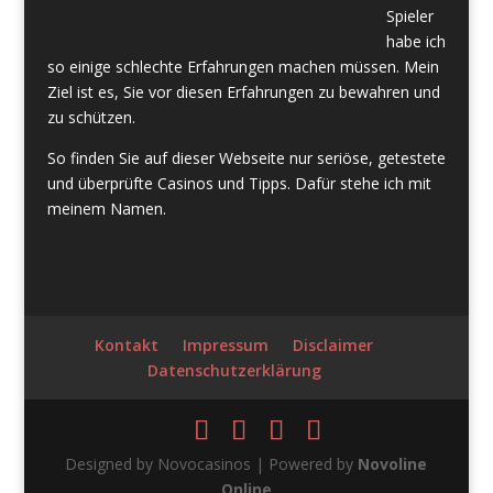
Spieler
habe ich
so einige schlechte Erfahrungen machen müssen. Mein
Ziel ist es, Sie vor diesen Erfahrungen zu bewahren und
zu schützen.
So finden Sie auf dieser Webseite nur seriöse, getestete
und überprüfte Casinos und Tipps. Dafür stehe ich mit
meinem Namen.
Kontakt
Impressum
Disclaimer
Datenschutzerklärung
Designed by Novocasinos | Powered by
Novoline
Online