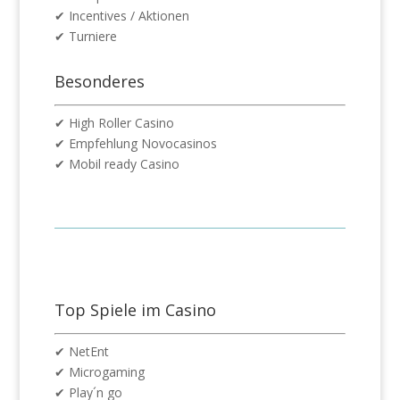
✔ Incentives / Aktionen
✔ Turniere
Besonderes
✔ High Roller Casino
✔ Empfehlung Novocasinos
✔ Mobil ready Casino
Top Spiele im Casino
✔ NetEnt
✔ Microgaming
✔ Play´n go