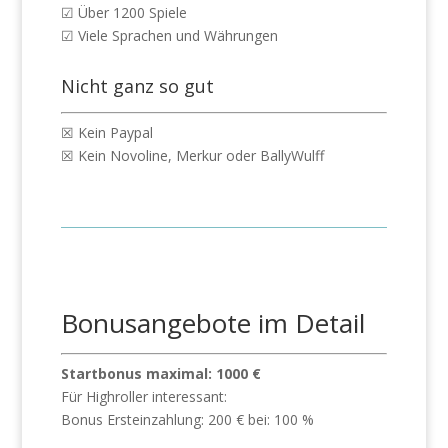
☑ Über 1200 Spiele
☑ Viele Sprachen und Währungen
Nicht ganz so gut
☒ Kein Paypal
☒ Kein Novoline, Merkur oder BallyWulff
Bonusangebote im Detail
Startbonus maximal: 1000 €
Für Highroller interessant:
Bonus Ersteinzahlung: 200 € bei: 100 %